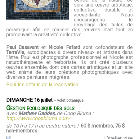
sera une œuvre artistique,
collective, durable et
accueillante. Nous
encourageons le
recyclage des tuiles de
céramique afin de réaliser des œuvres d’art tout en
promouvant la créativité collective.
Paul Casavant
et
Nicole Fafard
sont cofondateurs de
TerraVie
, autodidactes à divers niveaux et artistes dans
l’âme. Paul est photographe professionnel et Nicole est
naturothérapeute et herboriste. Ils ont créé plusieurs
œuvres ensemble, dont des cartes artistiques et un site
web animé de leurs créations photographiques avec
diverses peintures intégrées.
Pour les détails de la réservation
DIMANCHE 16 juillet
– volet botanique
Gestion écologique des sols
avec
Mathew Gaddes,
de Coop Bioma :
http://www.coopbioma.com/
de 10 h à 17 h au centre nature
/
60 $ membres, 75 $
non-membres
L’atelier vise