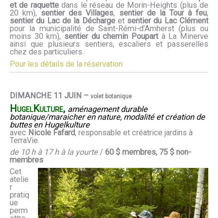
et de raquette
dans le réseau de Morin-Heights (plus de
20 km),
sentier des Villages
,
sentier de la Tour à feu
,
sentier du Lac de la Décharge
et
sentier du Lac Clément
pour la municipalité de Saint-Rémi-d’Amherst (plus ou
moins 30 km),
sentier du chemin Poupart
à La Minerve
ainsi que plusieurs sentiers, escaliers et passerelles
chez des particuliers.
Pour les détails de la réservation
DIMANCHE 11 JUIN –
volet botanique
HugelKulture,
aménagement durable
botanique/maraicher en nature, modalité et création de
buttes en Hugelkulture
avec
Nicole Fafard
, responsable et créatrice jardins à
TerraVie.
de 10 h à 17 h
à la yourte
/
60 $ membres, 75 $ non-
membres
Cet
atelie
r
pratiq
ue
perm