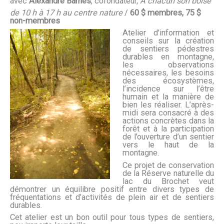
avec
Alexandre Barnes
, cofondateur,
À chacun son boisé
de 10 h à 17 h au centre nature
/
60 $ membres, 75 $
non-membres
Atelier d’information et
conseils sur la création
de sentiers pédestres
durables en montagne,
les observations
nécessaires, les besoins
des écosystèmes,
l’incidence sur l’être
humain et la manière de
bien les réaliser. L’après-
midi sera consacré à des
actions concrètes dans la
forêt et à la participation
de l’ouverture d’un sentier
vers le haut de la
montagne.
Ce projet de conservation
de la Réserve naturelle du
lac du Brochet veut
démontrer un équilibre positif entre divers types de
fréquentations et d’activités de plein air et de sentiers
durables.
Cet atelier est un bon outil pour tous types de sentiers,