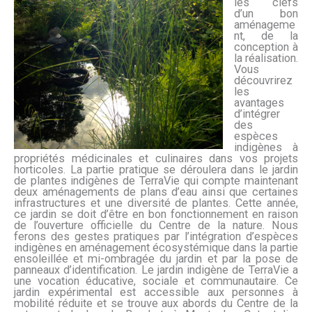
les clefs
d’un bon
aménageme
nt, de la
conception à
la réalisation.
Vous
découvrirez
les
avantages
d’intégrer
des
espèces
indigènes à
propriétés médicinales et culinaires dans vos projets
horticoles. La partie pratique se déroulera dans le jardin
de plantes indigènes de TerraVie qui compte maintenant
deux aménagements de plans d’eau ainsi que certaines
infrastructures et une diversité de plantes. Cette année,
ce jardin se doit d’être en bon fonctionnement en raison
de l’ouverture officielle du Centre de la nature. Nous
ferons des gestes pratiques par l’intégration d’espèces
indigènes en aménagement écosystémique dans la partie
ensoleillée et mi-ombragée du jardin et par la pose de
panneaux d’identification. Le jardin indigène de TerraVie a
une vocation éducative, sociale et communautaire. Ce
jardin expérimental est accessible aux personnes à
mobilité réduite et se trouve aux abords du Centre de la