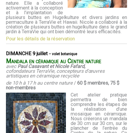
nature. Elle a collaboré
activement à la conception
et à l’implantation de
plusieurs buttes en Hugelkulture et divers jardins en
permaculture à TerraVie et Hawaii. Nicole a collaboré à la
création de plusieurs buttes en hugelkulture dans le grand
jardin à TerraVie qui ont bien démontré leurs efficacités.
Pour les détails de la réservation
DIMANCHE 9 juillet
– volet botanique
Mandala en céramique au Centre nature
avec
Paul Casavant et Nicole Fafard,
cofondateurs TerraVie, concepteurs d’œuvres
artistiques en céramique recyclée
de 10 h à 17 h au centre nature
/
60 $ membres, 75 $
non-membres
Cet atelier pratique
permettra de bien
comprendre les étapes de
la réalisation d’une
mosaïque en céramique.
Nous créerons un mandala
de 30 cm sur 30 cm, sur le
plancher de l’entrée du
Centre de la nature. Ce