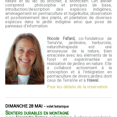
nature et du lac du Brochet, à Montcalm. Cet atelier
comprend : philosophie et principes de base,
introduction/description des espèces indigènes,
aménagement en permaculture et hugelkultur, observation
et positionnement des plants, et plantation de diverses
espèces dans le jardin indigène ainsi que pose de
panneaux d’information.
Nicole Fafard,
co-fondatrice de
TerraVie, jardinière, herboriste,
naturothérapeute est une
amoureuse de la nature, bien
enracinée avec les éléments de la
foret et expérimentée en
réalisation de jardins en nature. Elle
a collaboré activement à la
conception et à l’intégration en
permaculture de divers jardins dont
ceux de TerraVie et à
Hawaï.
Pour les détails de la réservation
DIMANCHE 28 MAI
– volet botanique
Sentiers durables en montagne