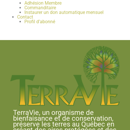
Adhésion Membre
Commanditaire
Instaurer un don automatique mensuel
Contact
Profil d’abonné
TerraVie, un organisme de
bienfaisance et de conservation,
préserve les terres au Québec en
créant des aires protégées et des